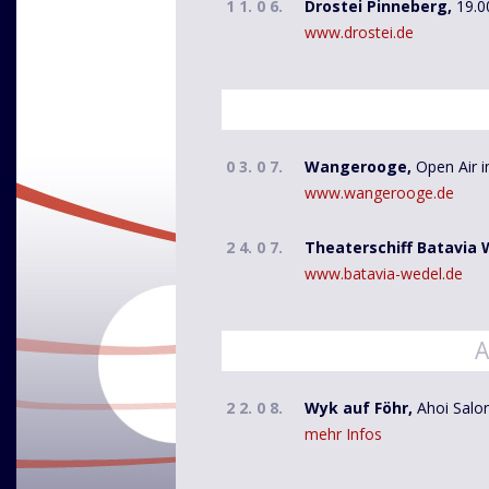
1 1. 0 6.
Drostei Pinneberg,
19.0
www.drostei.de
0 3. 0 7.
Wangerooge,
Open Air 
www.wangerooge.de
2 4. 0 7.
Theaterschiff Batavia 
www.batavia-wedel.de
A
2 2. 0 8.
Wyk auf Föhr,
Ahoi Salon
mehr Infos