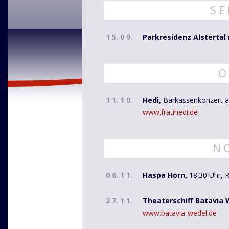
S E 
1 5. 0 9.
Parkresidenz Alstertal
O 
1 1. 1 0.
Hedi,
Barkassenkonzert au
www.frauhedi.de
N O
0 6. 1 1.
Haspa Horn,
18:30 Uhr, R
2 7. 1 1.
Theaterschiff Batavia 
www.batavia-wedel.de