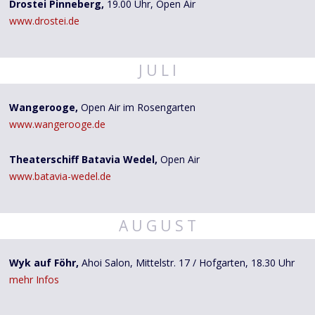
Drostei Pinneberg,
19.00 Uhr, Open Air
www.drostei.de
J U L I
Wangerooge,
Open Air im Rosengarten
www.wangerooge.de
Theaterschiff Batavia Wedel,
Open Air
www.batavia-wedel.de
A U G U S T
Wyk auf Föhr,
Ahoi Salon, Mittelstr. 17 / Hofgarten, 18.30 Uhr
mehr Infos