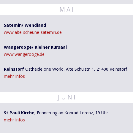
M A I
Satemin/ Wendland
www.alte-scheune-satemin.de
Wangerooge/ Kleiner Kursaal
www.wangerooge.de
Reinstorf
Ostheide one World, Alte Schulstr. 1, 21400 Reinstorf
mehr Infos
J U N I
St Pauli Kirche,
Erinnerung an Konrad Lorenz, 19 Uhr
mehr Infos