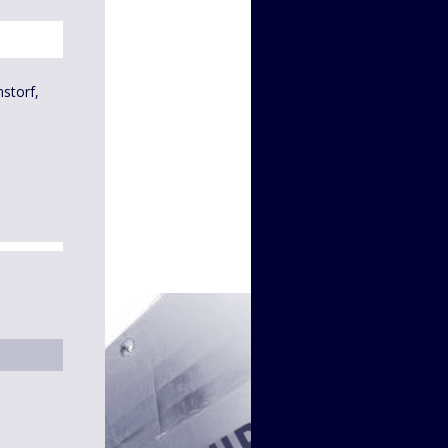
storf,