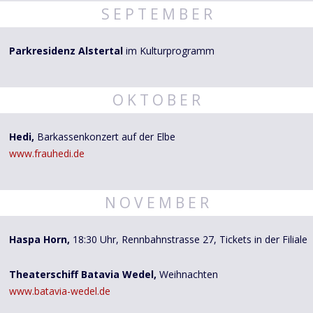
S E P T E M B E R
Parkresidenz Alstertal
im Kulturprogramm
O K T O B E R
Hedi,
Barkassenkonzert auf der Elbe
www.frauhedi.de
N O V E M B E R
Haspa Horn,
18:30 Uhr, Rennbahnstrasse 27, Tickets in der Filiale
Theaterschiff Batavia Wedel,
Weihnachten
www.batavia-wedel.de